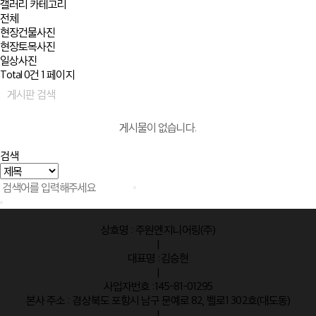
갤러리 카테고리
전체
현장건물사진
현장토목사진
일상사진
Total 0건
1 페이지
게시판 검색
게시물이 없습니다.
검색
상호명 : 주원엔지니어링(주)
|
대표명 :김승현
|
사업자번호 :145-81-01295
본사 주소 : 경상북도 포항시 남구 문예로 82, 벨로1 302호(대도동)
|